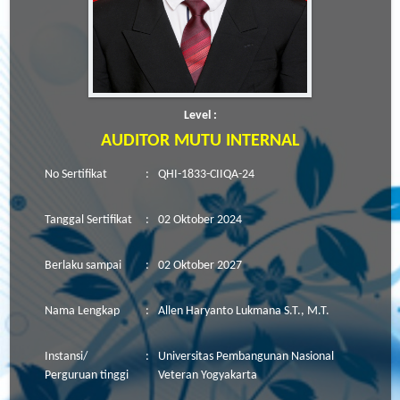
Level :
AUDITOR MUTU INTERNAL
No Sertifikat
:
QHI-1833-CIIQA-24
Tanggal Sertifikat
:
02 Oktober 2024
Berlaku sampai
:
02 Oktober 2027
Nama Lengkap
:
Allen Haryanto Lukmana S.T., M.T.
Instansi/
:
Universitas Pembangunan Nasional
Perguruan tinggi
Veteran Yogyakarta