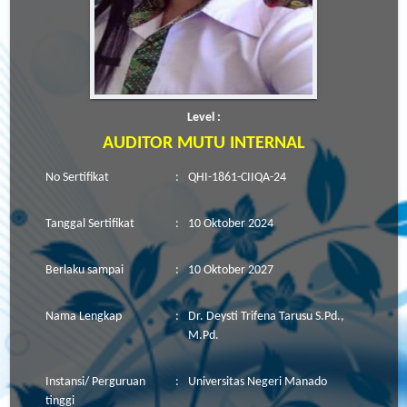
Level :
AUDITOR MUTU INTERNAL
No Sertifikat
:
QHI-1861-CIIQA-24
Tanggal Sertifikat
:
10 Oktober 2024
Berlaku sampai
:
10 Oktober 2027
Nama Lengkap
:
Dr. Deysti Trifena Tarusu S.Pd.,
M.Pd.
Instansi/ Perguruan
:
Universitas Negeri Manado
tinggi