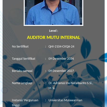
Level :
AUDITOR MUTU INTERNAL
No Sertifikat
:
QHI-2104-CIIQA-24
Tanggal Sertifikat
:
09 Desember 2024
Berlaku sampai
:
09 Desember 2027
Nama Lengkap
:
Dr. Adrianus Inu Natalisanto S.Si.,
M.Si.
Instansi/ Perguruan
:
Universitas Mulawarman
tinggi