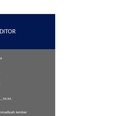
UDITOR
24
4
7
E., M.M.
mmadiyah Jember