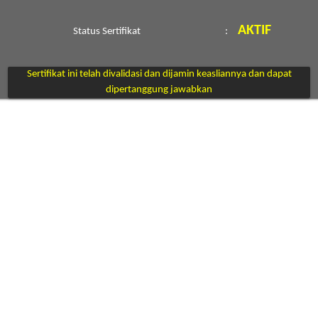
AKTIF
Status Sertifikat
:
Sertifikat ini telah divalidasi dan dijamin keasliannya dan dapat
dipertanggung jawabkan